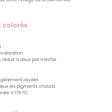
x colorés
.
coloration.
 réduit à deux par mèche.
légèrement oxydés.
ieux les pigments chauds.
née à 175 °C.