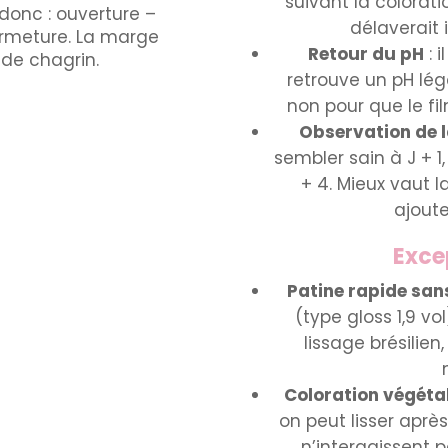
suivant la coloratio
donc : ouverture –
délaverait
ermeture. La marge
Retour du pH
: 
 de chagrin.
retrouve un pH lé
non pour que le f
Observation de l
sembler sain à J + 1
+ 4. Mieux vaut la
ajoute
Excep
Patine rapide san
(type gloss 1,9 vo
lissage brésilien
Coloration végéta
on peut lisser après
n’interagissent p