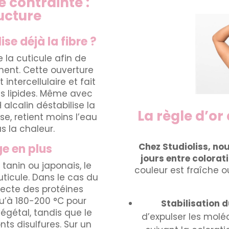
 contrainte :
ucture
ise déjà la fibre ?
la cuticule afin de
gment. Cette ouverture
 intercellulaire et fait
s lipides. Même avec
lcalin déstabilise la
La règle d’or
use, retient moins l’eau
s la chaleur.
Chez Studioliss, n
ge en plus
jours entre colorati
, tanin ou japonais, le
couleur est fraîche ou
 cuticule. Dans le cas du
njecte des protéines
u’à 180-200 °C pour
Stabilisation 
végétal, tandis que le
d’expulser les molé
ts disulfures. Sur un