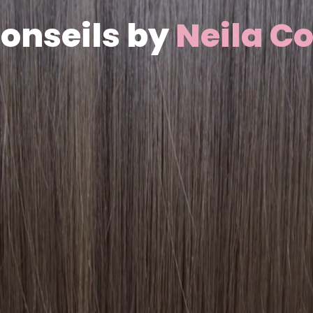
conseils by
Neila C