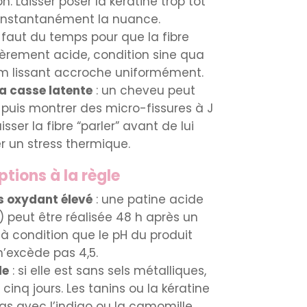
n. Laisser poser la kératine trop tôt
 instantanément la nuance.
il faut du temps pour que la fibre
gèrement acide, condition sine qua
ilm lissant accroche uniformément.
a casse latente
: un cheveu peut
, puis montrer des micro-fissures à J
isser la fibre “parler” avant de lui
r un stress thermique.
tions à la règle
s oxydant élevé
: une patine acide
l) peut être réalisée 48 h après un
, à condition que le pH du produit
n’excède pas 4,5.
le
: si elle est sans sels métalliques,
 cinq jours. Les tanins ou la kératine
as avec l’indigo ou la camomille.