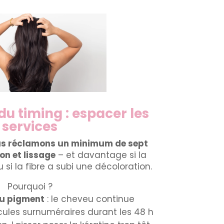
 du timing : espacer les
services
ous réclamons un minimum de sept
on et lissage
– et davantage si la
 si la fibre a subi une décoloration.
Pourquoi ?
du pigment
: le cheveu continue
cules surnuméraires durant les 48 h