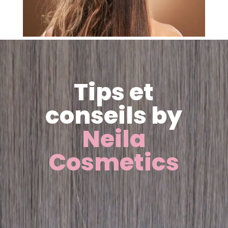
Lecteur
vidéo
Tips et
conseils by
Neila
Cosmetics