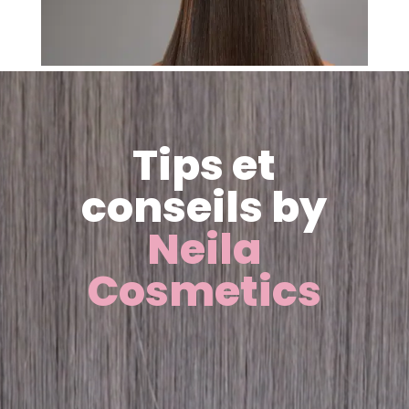
Lecteur
vidéo
Tips et
conseils by
Neila
Cosmetics