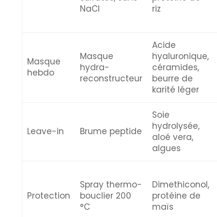
NaCl
riz
Acide
Masque
hyaluronique,
Masque
hydra-
céramides,
hebdo
reconstructeur
beurre de
karité léger
Soie
hydrolysée,
Leave-in
Brume peptide
aloé vera,
algues
Spray thermo-
Dimethiconol,
Protection
bouclier 200
protéine de
°C
maïs