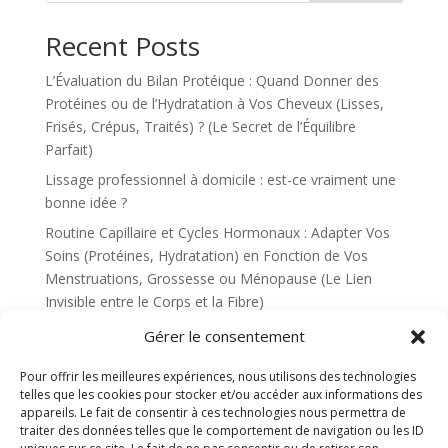
Recent Posts
L’Évaluation du Bilan Protéique : Quand Donner des
Protéines ou de l’Hydratation à Vos Cheveux (Lisses,
Frisés, Crépus, Traités) ? (Le Secret de l’Équilibre
Parfait)
Lissage professionnel à domicile : est-ce vraiment une
bonne idée ?
Routine Capillaire et Cycles Hormonaux : Adapter Vos
Soins (Protéines, Hydratation) en Fonction de Vos
Menstruations, Grossesse ou Ménopause (Le Lien
Invisible entre le Corps et la Fibre)
Les Conséquences Invisibles de l’Eau Calcaire sur les
Gérer le consentement
Cheveux Lisses et Traités : Solutions et Filtres anti-
Calcaire (Pourquoi Vos Soins Ne Fonctionnent Plus)
Pour offrir les meilleures expériences, nous utilisons des technologies
telles que les cookies pour stocker et/ou accéder aux informations des
Le Minimalisme Capillaire (Skinification) : Comment
appareils. Le fait de consentir à ces technologies nous permettra de
Optimiser Votre Routine avec Seulement 3 Produits
traiter des données telles que le comportement de navigation ou les ID