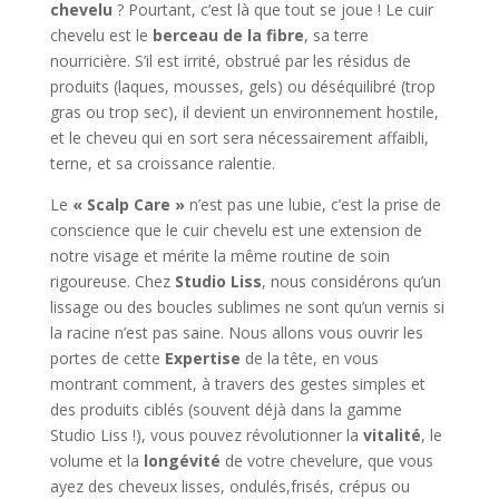
chevelu
? Pourtant, c’est là que tout se joue ! Le cuir
chevelu est le
berceau de la fibre
, sa terre
nourricière. S’il est irrité, obstrué par les résidus de
produits (laques, mousses, gels) ou déséquilibré (trop
gras ou trop sec), il devient un environnement hostile,
et le cheveu qui en sort sera nécessairement affaibli,
terne, et sa croissance ralentie.
Le
« Scalp Care »
n’est pas une lubie, c’est la prise de
conscience que le cuir chevelu est une extension de
notre visage et mérite la même routine de soin
rigoureuse. Chez
Studio Liss
, nous considérons qu’un
lissage ou des boucles sublimes ne sont qu’un vernis si
la racine n’est pas saine. Nous allons vous ouvrir les
portes de cette
Expertise
de la tête, en vous
montrant comment, à travers des gestes simples et
des produits ciblés (souvent déjà dans la gamme
Studio Liss !), vous pouvez révolutionner la
vitalité
, le
volume et la
longévité
de votre chevelure, que vous
ayez des cheveux lisses, ondulés,frisés, crépus ou